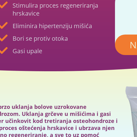
Stimulira proces regeneriranja
hrskavice
Eliminira hipertenziju mišića
Bori se protiv otoka
N
Gasi upale
 brzo uklanja bolove uzrokovane
drozom. Uklanja grčeve u mišićima i gasi
r učinkovit kod tretiranja osteohondroze i
 proces oštećenja hrskavice i ubrzava njen
no regeneriranje, a sve to uz pomoć