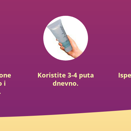
bone
Koristite 3-4 puta
Isp
 i
dnevno.
.