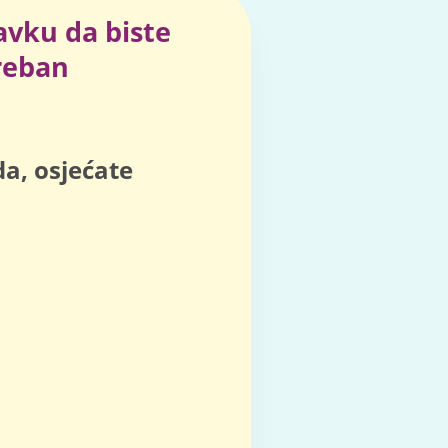
avku da biste
treban
a, osjećate