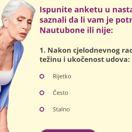
Ispunite anketu u nast
saznali da li vam je po
Nautubone ili nije:
1. Nakon cjelodnevnog rad
težinu i ukočenost udova:
Rijetko
Često
Stalno