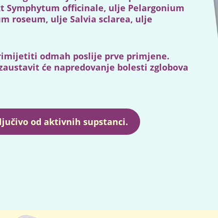
kt Symphytum officinale, ulje Pelargonium
m roseum, ulje Salvia sclarea, ulje
imijetiti odmah poslije prve primjene.
 zaustavit će napredovanje bolesti zglobova
ljučivo od aktivnih supstanci.