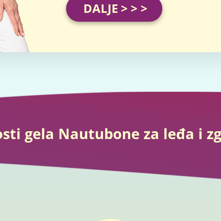
DALJE > > >
sti gela Nautubone za leđa i z