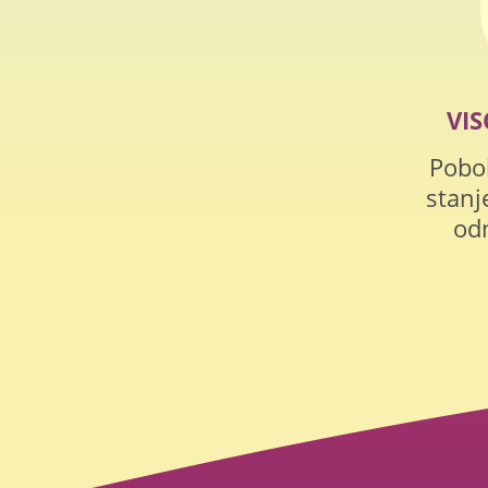
VI
Pobo
stanj
od