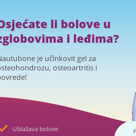
Osjećate li bolove u
zglobovima i leđima?
Nautubone je učinkovit gel za
osteohondrozu, osteoartritis i
povrede!
Ublažava bolove