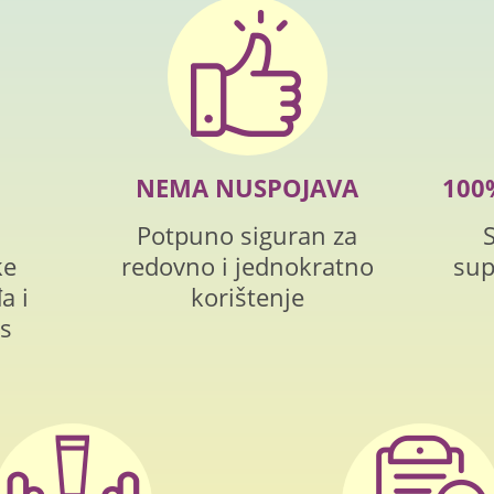
NEMA NUSPOJAVA
100
Potpuno siguran za
ke
redovno i jednokratno
sup
a i
korištenje
 s