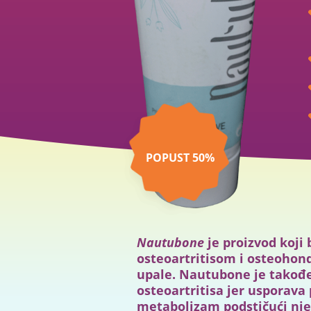
POPUST
50
%
Nautubone
je proizvod koji
osteoartritisom i osteohon
upale. Nautubone je takođe
osteoartritisa jer usporava
metabolizam podstičući nje