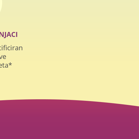
NJACI
ificiran
ve
eta*