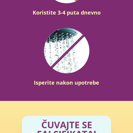
Koristite 3-4 puta dnevno
Isperite nakon upotrebe
ČUVAJTE SE