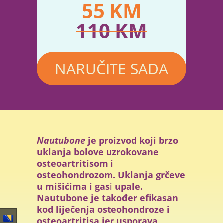
55
KM
110
KM
NARUČITE SADA
Nautubone
je proizvod koji brzo
uklanja bolove uzrokovane
osteoartritisom i
osteohondrozom. Uklanja grčeve
u mišićima i gasi upale.
Nautubone je također efikasan
kod liječenja osteohondroze i
osteoartritisa jer usporava