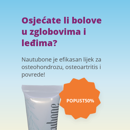
Osjećate li bolove
u zglobovima i
leđima?
Nautubone je efikasan lijek za
osteohondrozu, osteoartritis i
povrede!
POPUST
50%