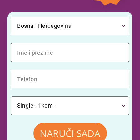
NARUČI
SADA