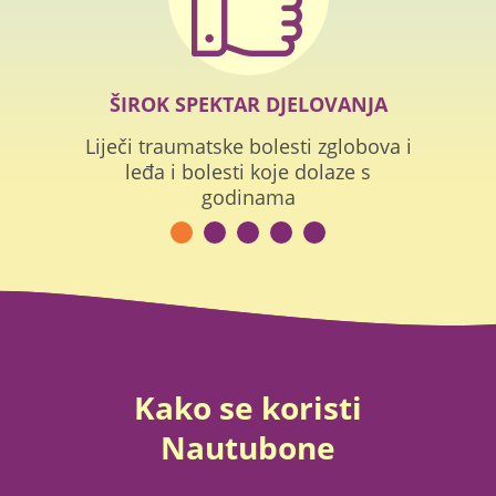
CI
ŠIROK SPEKTAR DJELOVANJA
ovan i
Liječi traumatske bolesti zglobova i
Potp
arde
leđa i bolesti koje dolaze s
j
godinama
Kako se koristi
Nautubone